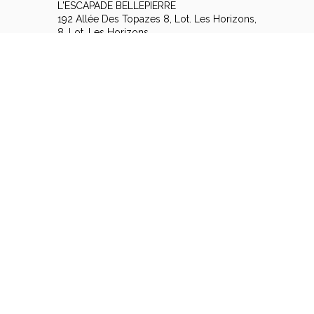
L'ESCAPADE BELLEPIERRE
192 Allée Des Topazes 8, Lot. Les Horizons,
8, Lot. Les Horizons,
97400 ST DENIS - FRANCE
+262 262 24 71 16
E-Mail-Kontakt
Rechtliche Hinweise
|
Allgemeine Verkaufsbedingungen
© 2026 L'ESCAPADE BELLEPIERRE
|
Ermöglicht durch