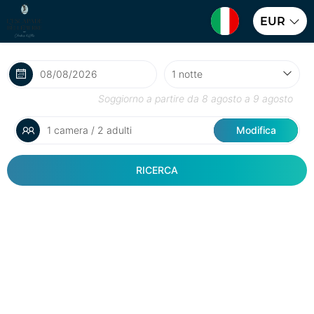
EUR
Soggiorno a partire da
8 agosto
a
9 agosto
1 camera / 2 adulti
Modifica